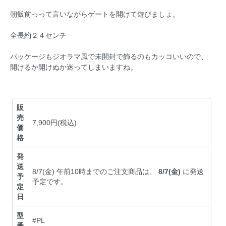
朝飯前っって言いながらゲートを開けて遊びましょ。
全長約２４センチ
パッケージもジオラマ風で未開封で飾るのもカッコいいので、
開けるか開けぬか迷ってしまいますね。
販
売
7,900円(税込)
価
格
発
送
8/7(金) 午前10時までのご注文商品は、
8/7(金)
に発送
予
予定です。
定
日
型
#PL
番