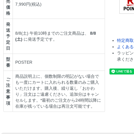
売
7,990円(税込)
価
格
発
送
8/8(土) 午前10時までのご注文商品は、
8/8
予
(土)
に発送予定です。
特定商取
定
よくある
日
ラッピン
型
承くださ
POSTER
番
商品説明上に、個数制限の明記がない場合で
ご
も一度にカートに入れられる数量のみご購入
注
いただけます。購入後、繰り返し「おかわ
意
り」注文はご遠慮ください。追加分はキャン
事
セルします。*最初のご注文から24時間以降に
項
在庫が残っている場合は再注文可能です。