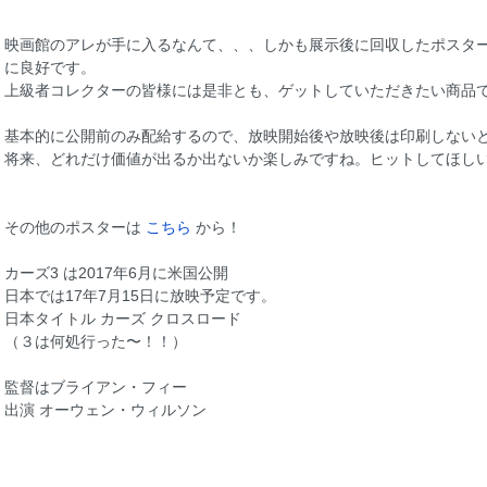
映画館のアレが手に入るなんて、、、しかも展示後に回収したポスタ
に良好です。
上級者コレクターの皆様には是非とも、ゲットしていただきたい商品
基本的に公開前のみ配給するので、放映開始後や放映後は印刷しない
将来、どれだけ価値が出るか出ないか楽しみですね。ヒットしてほし
その他のポスターは
こちら
から！
カーズ3 は2017年6月に米国公開
日本では17年7月15日に放映予定です。
日本タイトル カーズ クロスロード
（３は何処行った〜！！）
監督はブライアン・フィー
出演 オーウェン・ウィルソン