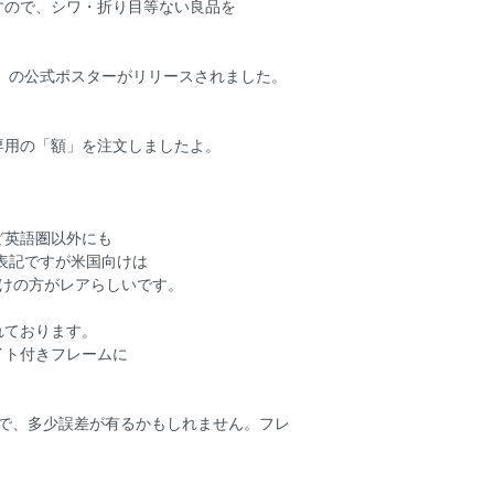
すので、シワ・折り目等ない良品を
）の公式ポスターがリリースされました。
専用の「額」を注文しましたよ。
ど英語圏以外にも
表記ですが米国向けは
外向けの方がレアらしいです。
れております。
イト付きフレームに
ましたので、多少誤差が有るかもしれません。フレ