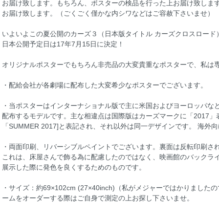
お届け致します。もちろん、ポスターの検品を行った上お届け致しま
お届け致します。（ごくごく僅かな内シワなどはご容赦下さいませ）
いよいよこの夏公開のカーズ３（日本版タイトル カーズクロスロード
日本公開予定日は17年7月15日に決定！
オリジナルポスターでもちろん非売品の大変貴重なポスターで、私は
・配給会社が各劇場に配布した大変希少なポスターでございます。
・当ポスターはインターナショナル版で主に米国およびヨーロッパな
配布するモデルです。主な相違点は国際版はカーズマークに「2017」
「SUMMER 2017]と表記され、それ以外は同一デザインです。 海
・両面印刷、リバーシブルペイントでございます。裏面は反転印刷さ
これは、床屋さんで飾る為に配慮したのではなく、映画館のバックラ
展示した際に発色を良くするためのものです。
・サイズ：約69×102cm (27×40inch)（私がメジャーではかり
ームをオーダーする際はご自身で測定の上お探し下さいませ。